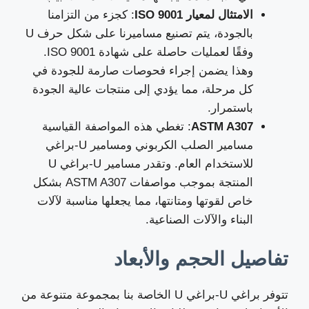
الامتثال لمعيار ISO 9001
: كجزء من التزامنا
بالجودة، يتم تصنيع مساميرنا على شكل حرف U
وفقًا لعمليات حاصلة على شهادة ISO 9001.
وهذا يضمن إجراء فحوصات صارمة للجودة في
كل مرحلة، مما يؤدي إلى منتجات عالية الجودة
باستمرار.
ASTM A307
: تغطي هذه المواصفة القياسية
مسامير الصلب الكربوني ومسامير U-براغي
للاستخدام العام. وتقدر مسامير U-براغي U
المنتجة بموجب مواصفات ASTM A307 بشكل
خاص لقوتها ومتانتها، مما يجعلها مناسبة لآلات
البناء والآلات الصناعية.
تفاصيل الحجم والأبعاد
تتوفر براغي U-براغي U الخاصة بنا بمجموعة متنوعة من