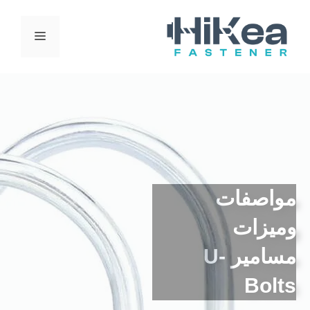
خطي
لى
قائمة
لمحتوى
الطعام
مواصفات
وميزات
مسامير U-
Bolts