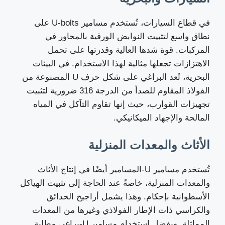
في قطاع السيارات، تُستخدم مسامير U-bolts على
نطاق واسع لتثبيت النوابض الورقية بالمحاور في
المركبات. قوة شدها العالية وقدرتها على تحمل
الاهتزازات تجعلها مثالية لهذا الاستخدام. في البيئات
البحرية، تُعد البراغي على شكل حرف U المصنوعة من
الفولاذ المقاوم للصدأ من الدرجة 316 ضرورية لتثبيت
تجهيزات القوارب، حيث إنها تقاوم التآكل في المياه
المالحة والإجهاد الميكانيكي.
الأثاث والمعدات المنزلية
تُستخدم مسامير U-المسامير أيضًا في إنتاج الأثاث
والمعدات المنزلية، خاصةً عند الحاجة إلى تثبيت الهياكل
الأسطوانية بإحكام. وهذا يشمل أراجيح الحدائق
والكراسي ذات الإطار الفولاذي وغيرها من المعدات
المماثلة. ويفضل استخدام مسامير U-براغي مطلية