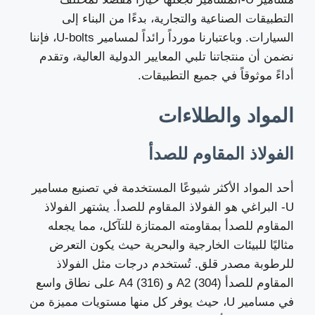
التطبيقات الصناعية والتجارية، بدءًا من البناء إلى
السيارات. وباعتبارنا مورداً رائداً لمسامير U-bolts، فإننا
نضمن أن منتجاتنا تلبي المعايير الدولية العالية، وتقدم
أداءً موثوقاً في جميع التطبيقات.
المواد والطلاءات
الفولاذ المقاوم للصدأ
أحد المواد الأكثر شيوعًا المستخدمة في تصنيع مسامير
U- البراغي هو الفولاذ المقاوم للصدأ. يشتهر الفولاذ
المقاوم للصدأ بمقاومته الممتازة للتآكل، مما يجعله
مثاليًا للبيئات الخارجية والبحرية حيث يكون التعرض
للرطوبة مصدر قلق. تُستخدم درجات مثل الفولاذ
المقاوم للصدأ A2 (304) و A4 (316) على نطاق واسع
في مسامير U، حيث يوفر كل منها مستويات مميزة من