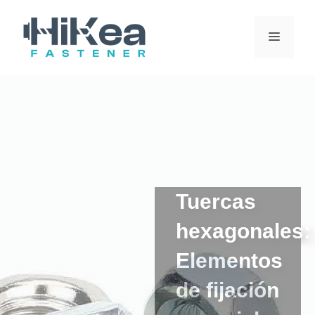
Ir
al
MENÚ
contenido
Tuercas
hexagonales:
Elementos
de fijación