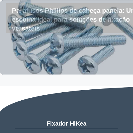
Parafusos Phillips de cabeça panela: 
escolha ideal para soluções de fixação
versáteis
Fixador HiKea