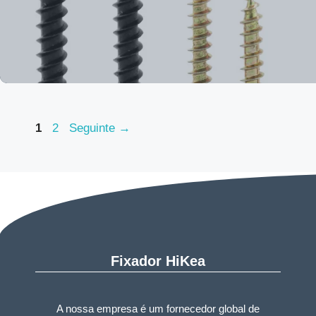
Página
Página
1
2
Seguinte
→
Fixador HiKea
A nossa empresa é um fornecedor global de